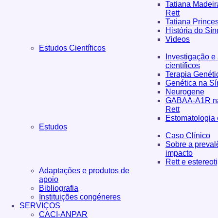
Tatiana Madeir
Rett
Tatiana Princes
História do Sí
Videos
Estudos Científicos
Investigação e
científicos
Terapia Genéti
Genética na Sí
Neurogene
GABAA-A1R na
Rett
Estomatologia 
Estudos
Caso Clínico
Sobre a preval
impacto
Rett e estereot
Adaptações e produtos de
apoio
Bibliografia
Instituições congéneres
SERVIÇOS
CACI-ANPAR