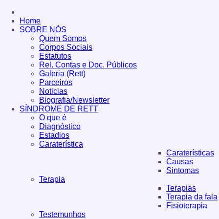
Home
SOBRE NÓS
Quem Somos
Corpos Sociais
Estatutos
Rel. Contas e Doc. Públicos
Galeria (Rett)
Parceiros
Noticias
Biografia/Newsletter
SÍNDROME DE RETT
O que é
Diagnóstico
Estadios
Caraterística
Caraterísticas
Causas
Sintomas
Terapia
Terapias
Terapia da fala
Fisioterapia
Testemunhos