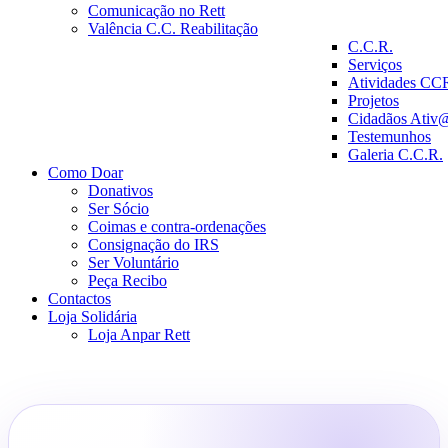
Comunicação no Rett
Valência C.C. Reabilitação
C.C.R.
Serviços
Atividades CC
Projetos
Cidadãos Ativ
Testemunhos
Galeria C.C.R.
Como Doar
Donativos
Ser Sócio
Coimas e contra-ordenações
Consignação do IRS
Ser Voluntário
Peça Recibo
Contactos
Loja Solidária
Loja Anpar Rett