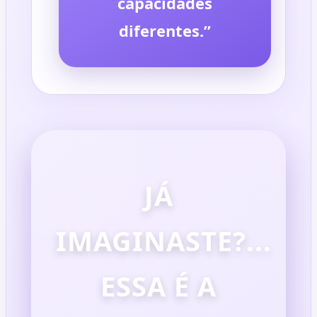
capacidades
diferentes.”
JÁ
IMAGINASTE?...
ESSA É A