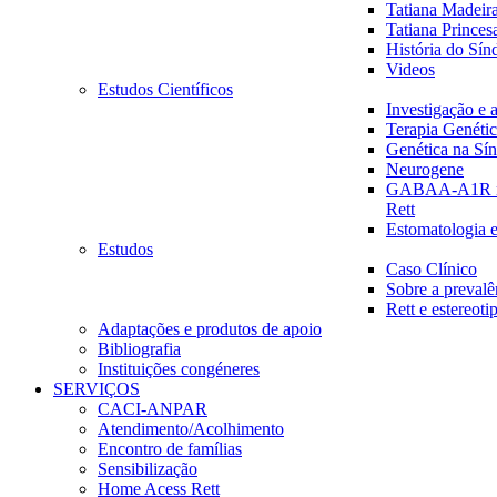
Tatiana Madeira
Tatiana Princes
História do Sín
Videos
Estudos Científicos
Investigação e 
Terapia Genéti
Genética na Sí
Neurogene
GABAA-A1R na
Rett
Estomatologia e
Estudos
Caso Clínico
Sobre a prevalê
Rett e estereot
Adaptações e produtos de apoio
Bibliografia
Instituições congéneres
SERVIÇOS
CACI-ANPAR
Atendimento/Acolhimento
Encontro de famílias
Sensibilização
Home Acess Rett