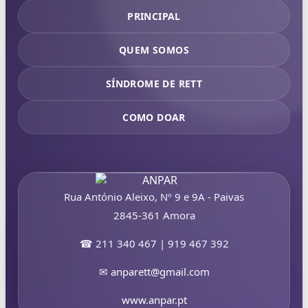
PRINCIPAL
QUEM SOMOS
SÍNDROME DE RETT
COMO DOAR
Rua António Aleixo, Nº 9 e 9A - Paivas
2845-361 Amora
☎ 211 340 467 | 919 467 392
✉
anparett@gmail.com
www.anpar.pt