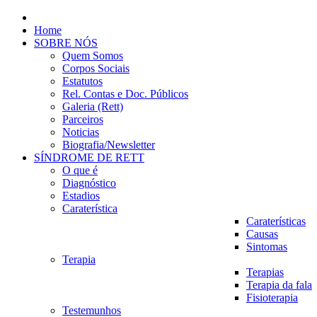
Home
SOBRE NÓS
Quem Somos
Corpos Sociais
Estatutos
Rel. Contas e Doc. Públicos
Galeria (Rett)
Parceiros
Noticias
Biografia/Newsletter
SÍNDROME DE RETT
O que é
Diagnóstico
Estadios
Caraterística
Caraterísticas
Causas
Sintomas
Terapia
Terapias
Terapia da fala
Fisioterapia
Testemunhos