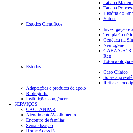
Tatiana Madeira
Tatiana Princes
História do Sín
Videos
Estudos Científicos
Investigação e 
Terapia Genéti
Genética na Sí
Neurogene
GABAA-A1R na
Rett
Estomatologia e
Estudos
Caso Clínico
Sobre a prevalê
Rett e estereot
Adaptações e produtos de apoio
Bibliografia
Instituições congéneres
SERVIÇOS
CACI-ANPAR
Atendimento/Acolhimento
Encontro de famílias
Sensibilização
Home Acess Rett